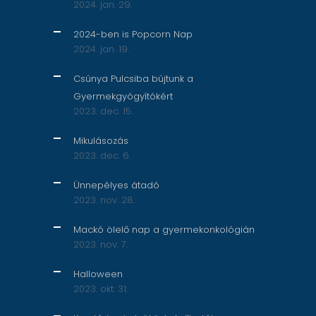
2024. jan. 29.
2024-ben is Popcorn Nap
2024. jan. 19.
Csúnya Pulcsiba bújtunk a
Gyermekgyógyítókért
2023. dec. 15.
Mikulásozás
2023. dec. 6.
Ünnepélyes átadó
2023. nov. 28.
Mackó ölelő nap a gyermekonkológián
2023. nov. 7.
Halloween
2023. okt. 31.