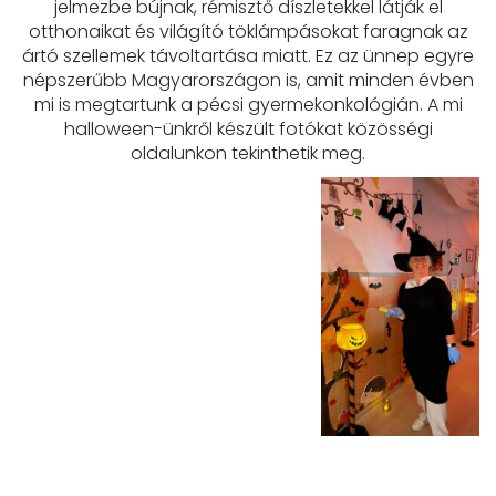
jelmezbe bújnak, rémisztő díszletekkel látják el
otthonaikat és világító töklámpásokat faragnak az
ártó szellemek távoltartása miatt. Ez az ünnep egyre
népszerűbb Magyarországon is, amit minden évben
mi is megtartunk a pécsi gyermekonkológián. A mi
halloween-ünkről készült fotókat közösségi
oldalunkon tekinthetik meg.