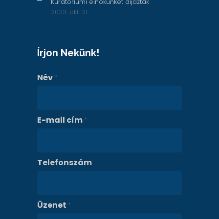
Kuratóriumi elnökünket díjazták
2023. okt. 21.
Írjon Nekünk!
Név
*
E-mail cím
*
Telefonszám
Üzenet
*