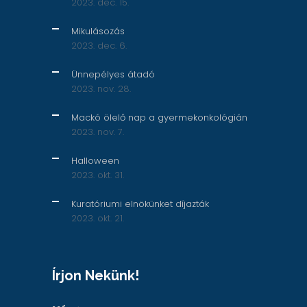
2023. dec. 15.
Mikulásozás
2023. dec. 6.
Ünnepélyes átadó
2023. nov. 28.
Mackó ölelő nap a gyermekonkológián
2023. nov. 7.
Halloween
2023. okt. 31.
Kuratóriumi elnökünket díjazták
2023. okt. 21.
Írjon Nekünk!