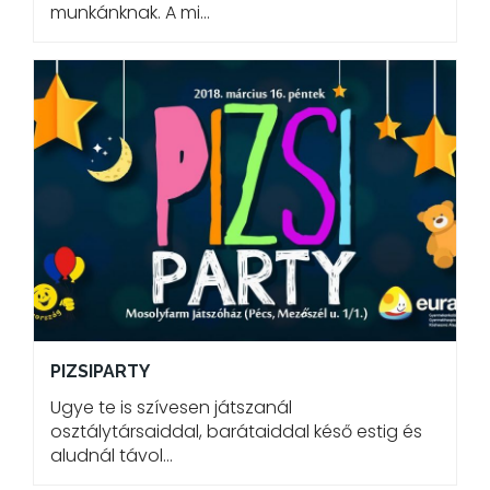
munkánknak. A mi…
PIZSIPARTY
Ugye te is szívesen játszanál
osztálytársaiddal, barátaiddal késő estig és
aludnál távol…