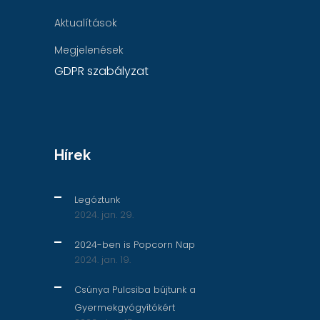
Aktualítások
Megjelenések
GDPR szabályzat
Hírek
Legóztunk
2024. jan. 29.
2024-ben is Popcorn Nap
2024. jan. 19.
Csúnya Pulcsiba bújtunk a
Gyermekgyógyítókért