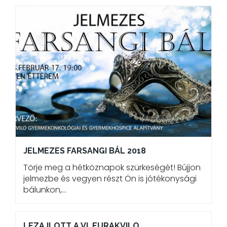
JELMEZES FARSANGI BÁL 2018
Törje meg a hétköznapok szürkeségét! Bújjon
jelmezbe és vegyen részt Ön is jótékonysági
bálunkon,…
LEZAJLOTT A VI. EURAKVILO