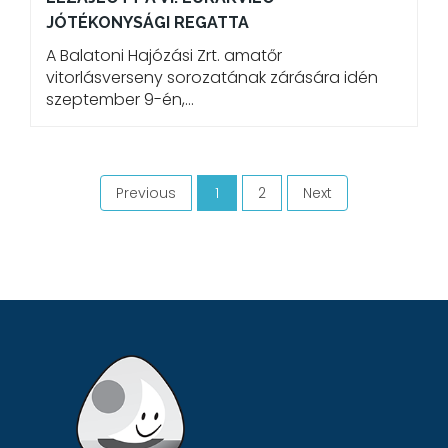
JÓTÉKONYSÁGI REGATTA
A Balatoni Hajózási Zrt. amatőr
vitorlásverseny sorozatának zárására idén
szeptember 9-én,…
Previous
1
2
Next
(current)