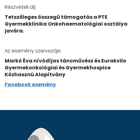
Részvételi díj:
Tetszőleges összegű támogatás a PTE
Gyermekklinika Onkohaematológiai osztálya
javára.
Az esemény szervezője:
Markó Éva nívódíjas táncművész és Eurakvilo
Gyermekonkológiai és Gyermekhospice
Közhasznú Alapítvány
Facebook esemény