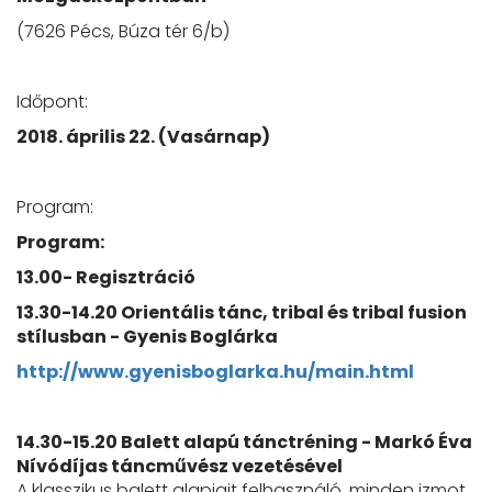
(7626 Pécs, Búza tér 6/b)
Időpont:
2018. április 22. (Vasárnap)
Program:
Program:
13.00- Regisztráció
13.30-14.20 Orientális tánc, tribal és tribal fusion
stílusban - Gyenis Boglárka
http://www.gyenisboglarka.hu/main.html
14.30-15.20 Balett alapú tánctréning - Markó Éva
Nívódíjas táncművész vezetésével
A klasszikus balett alapjait felhasználó, minden izmot