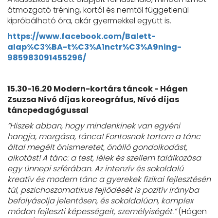
átmozgató tréning, kortól és nemtől függetlenül
kipróbálható óra, akár gyermekkel együtt is.
https://www.facebook.com/Balett-
alap%C3%BA-t%C3%A1nctr%C3%A9ning-
985983091455296/
15.30-16.20 Modern-kortárs táncok - Hágen
Zsuzsa Nívó díjas koreográfus, Nívó díjas
táncpedagógussal
“Hiszek abban, hogy mindenkinek van egyéni
hangja, mozgása, tánca! Fontosnak tartom a tánc
által megélt önismeretet, önálló gondolkodást,
alkotást! A tánc: a test, lélek és szellem találkozása
egy ünnepi szférában. Az intenzív és sokoldalú
kreatív és modern tánc a gyerekek fizikai fejlesztésén
túl, pszichoszomatikus fejlődését is pozitív irányba
befolyásolja jelentősen, és sokoldalúan, komplex
módon fejleszti képességeit, személyiségét.”
(Hágen