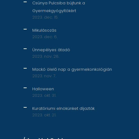
Csúnya Pulcsiba bújtunk a
Gyermekgyógyítókért
2023. dec. 15.
Mikulásozás
2023. dec. 6.
Ünnepélyes átadó
2023. nov. 28.
Mackó ölelő nap a gyermekonkológián
2023. nov. 7.
Halloween
2023. okt. 31.
Kuratóriumi elnökünket díjazták
2023. okt. 21.