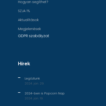
Hogyan segíthet?
SZJA 1%
Aktualítások
Megjelenések
GDPR szabályzat
Hírek
Legóztunk
2024. jan. 29.
2024-ben is Popcorn Nap
2024. jan. 19.